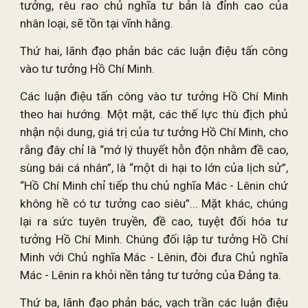
tưởng, rêu rao chủ nghĩa tư bản là đỉnh cao của
nhân loại, sẽ tồn tại vĩnh hằng.
Thứ hai, lãnh đạo phản bác các luận điệu tấn công
vào tư tưởng Hồ Chí Minh.
Các luận điệu tấn công vào tư tưởng Hồ Chí Minh
theo hai hướng. Một mặt, các thế lực thù địch phủ
nhận nội dung, giá trị của tư tưởng Hồ Chí Minh, cho
rằng đây chỉ là “mớ lý thuyết hỗn độn nhằm đề cao,
sùng bái cá nhân”, là “một di hại to lớn của lịch sử”,
“Hồ Chí Minh chỉ tiếp thu chủ nghĩa Mác - Lênin chứ
không hề có tư tưởng cao siêu”... Mặt khác, chúng
lại ra sức tuyên truyền, đề cao, tuyệt đối hóa tư
tưởng Hồ Chí Minh. Chúng đối lập tư tưởng Hồ Chí
Minh với Chủ nghĩa Mác - Lênin, đòi đưa Chủ nghĩa
Mác - Lênin ra khỏi nền tảng tư tưởng của Đảng ta.
Thứ ba, lãnh đạo phản bác, vạch trần các luận điệu