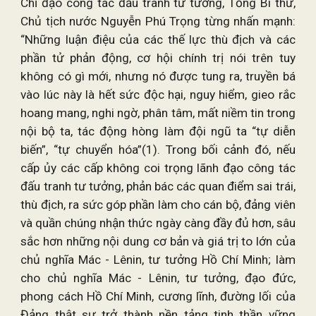
Chỉ đạo công tác đấu tranh tư tưởng, Tổng Bí thư,
Chủ tịch nước Nguyễn Phú Trọng từng nhấn mạnh:
“Những luận điệu của các thế lực thù địch và các
phần tử phản động, cơ hội chính trị nói trên tuy
không có gì mới, nhưng nó được tung ra, truyền bá
vào lúc này là hết sức độc hại, nguy hiểm, gieo rắc
hoang mang, nghi ngờ, phân tâm, mất niềm tin trong
nội bộ ta, tác động hòng làm đội ngũ ta “tự diễn
biến”, “tự chuyển hóa”(1). Trong bối cảnh đó, nếu
cấp ủy các cấp không coi trọng lãnh đạo công tác
đấu tranh tư tưởng, phản bác các quan điểm sai trái,
thù địch, ra sức góp phần làm cho cán bộ, đảng viên
và quần chúng nhận thức ngày càng đầy đủ hơn, sâu
sắc hơn những nội dung cơ bản và giá trị to lớn của
chủ nghĩa Mác - Lênin, tư tưởng Hồ Chí Minh; làm
cho chủ nghĩa Mác - Lênin, tư tưởng, đạo đức,
phong cách Hồ Chí Minh, cương lĩnh, đường lối của
Đảng thật sự trở thành nền tảng tinh thần vững