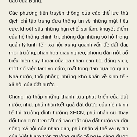
đạo của Đảng.
Các phương tiện truyền thông của các thế lực thù
địch chỉ tập trung đưa thông tin về những mặt tiêu
cực, khoét sâu những hạn chế, sai lầm, khuyết điểm
của hệ thống chính trị; phóng đại những sơ hở trong
quản lý kinh tế - xã hội, xung quanh vấn đề đất đai,
môi trường, phân hóa giàu nghèo, phóng đại một số
biểu hiện suy thoái của cá nhân cán bộ, đảng viên,
một số việc làm vô cảm, mất lòng dân của cơ quan
Nhà nước, thổi phồng những khó khăn về kinh tế -
xã hội của đất nước...
Chúng hạ thấp những thành tựu phát triển của đất
nước, như: phủ nhận kết quả đạt được của nền kinh
tế thị trường định hướng XHCN, phủ nhận sự thay
đổi tích cực trên tất cả các mặt của đất nước và đời
sống xã hội của nhân dân, phủ nhận vị thế và uy tín
của Việt Nam trên trường quốc tế ngày càng được