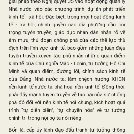
giải pháp theo Nghị quyết 35 vào hoạt động quản lý
Nhà nước, vào các chương trình, dự án phát triển
kinh tế - xã hội. Đặc biệt, trong mọi hoạt động kinh
tế - xã hội, chính quyền các địa phương cần coi
trọng tuyên truyền, giáo dục nhân dân nhận rõ về
âm mưu, thủ đoạn chống phá của các thế lực thù
địch trên lĩnh vực kinh tế; bao gồm những luận điệu
tuyên truyền xuyên tạc, phủ nhận những quan điểm
kinh tế của Chủ nghĩa Mác - Lênin, tư tưởng Hồ Chí
Minh và quan điểm, đường lối, chính sách kinh tế
của Đảng, Nhà nước ta; làm chệch hướng XHCN
nền kinh tế nước ta, phá hoại nền kinh tế. Đồng thời,
phải đẩy mạnh tuyên truyền về tác hại của sự chống
phá đó đối với nền kinh tế nói chung, kích hoạt quá
trình “tự diễn biến”, “tự chuyển hóa” về tư tưởng
chính trị trong nội bộ ta nói riêng.
Bốn là, cấp ủy lãnh đạo đấu tranh tư tưởng thông