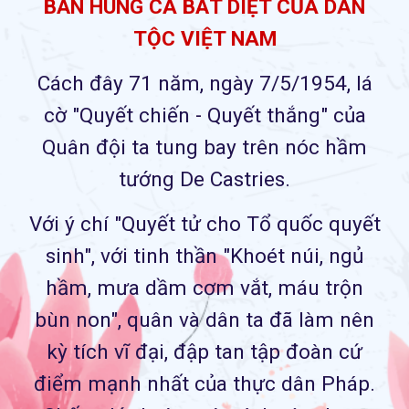
BẢN HÙNG CA BẤT DIỆT CỦA DÂN
TỘC VIỆT NAM
Cách đây 71 năm, ngày 7/5/1954, lá
cờ "Quyết chiến - Quyết thắng" của
Quân đội ta tung bay trên nóc hầm
tướng De Castries.
Với ý chí "Quyết tử cho Tổ quốc quyết
sinh", với tinh thần "Khoét núi, ngủ
hầm, mưa dầm cơm vắt, máu trộn
bùn non", quân và dân ta đã làm nên
kỳ tích vĩ đại, đập tan tập đoàn cứ
điểm mạnh nhất của thực dân Pháp.