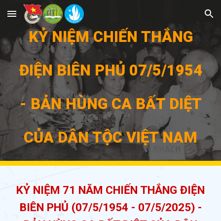
Skip to main content
Skip to navigation
KỶ NIỆM CHIẾN THẮNG
ĐIỆN BIÊN PHỦ 07/5/1954
- BẢN HÙNG CA BẤT DIỆT
CỦA DÂN TỘC VIỆT NAM
KỶ NIỆM 71 NĂM CHIẾN THẮNG ĐIỆN
BIÊN PHỦ (07/5/1954 - 07/5/2025) -